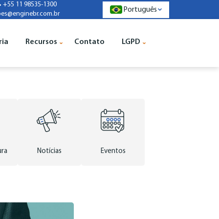
+55 11 98535-1300
Português
pes@enginebr.com.br
ria
Recursos
Contato
LGPD
ura
Notícias
Eventos