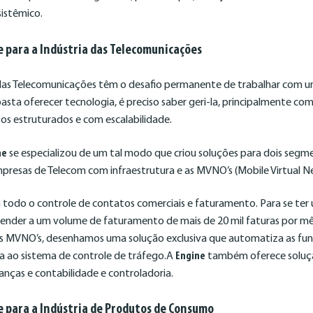
sistêmico.
e para a Indústria das Telecomunicações
as Telecomunicações têm o desafio permanente de trabalhar com u
sta oferecer tecnologia, é preciso saber geri-la, principalmente c
sos estruturados e com escalabilidade.
ne
se especializou de um tal modo que criou soluções para dois segm
presas de Telecom com infraestrutura e as MVNO’s (Mobile Virtual N
todo o controle de contatos comerciais e faturamento. Para se ter 
atender a um volume de faturamento de mais de 20 mil faturas por m
às MVNO’s, desenhamos uma solução exclusiva que automatiza as fu
a ao sistema de controle de tráfego.A
Engine
também oferece soluçã
nanças e contabilidade e controladoria.
e para a Indústria de Produtos de Consumo