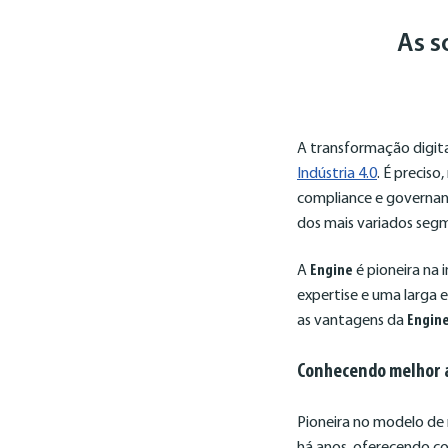
As s
A transformação digita
Indústria 4.0
. É precis
compliance e governan
dos mais variados segm
A
Engine
é pioneira na
expertise e uma larga e
as vantagens da
Engin
Conhecendo melhor 
Pioneira no modelo de
há anos, oferecendo co