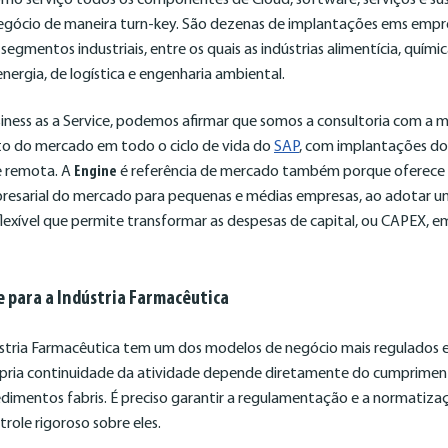
egócio de maneira turn-key. São dezenas de implantações ems empr
egmentos industriais, entre os quais as indústrias alimentícia, químic
nergia, de logística e engenharia ambiental.
iness as a Service, podemos afirmar que somos a consultoria com a m
to do mercado em todo o ciclo de vida do
SAP
, com implantações d
e remota. A
Engine
é referência de mercado também porque oferece 
resarial do mercado para pequenas e médias empresas, ao adotar 
lexível que permite transformar as despesas de capital, ou CAPEX, 
.
e para a Indústria Farmacêutica
ústria Farmacêutica tem um dos modelos de negócio mais regulados
ópria continuidade da atividade depende diretamente do cumpriment
edimentos fabris. É preciso garantir a regulamentação e a normatiza
role rigoroso sobre eles.