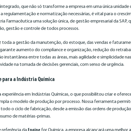
integrado, que não só transforme a empresa em uma única unidade 
 regulamentação e normatização necessárias, é vital para o cresci
tria Farmacêutica uma solução única, de gestão empresarial da SAP, 
ão, gestão e controle de todos processos.
 toda a gestão da manutenção, do estoque, das vendas e faturamen
 garante aumento do compliance e organização, redução do retrabalh
instantânea entre todas as áreas, mais agilidade e simplicidade nas
tividade na tomada de decisões gerenciais, com senso de urgência.
e para a Indústria Química
experiência em Indústrias Químicas, o que possibilitou criar e ofere
empla o modelo de produção por processo. Nossa ferramenta permit
todo o ciclo de fabricação, desde a emissão das ordens de produçã
onsumo de matérias-primas.
 referência da
Engine
for Química, a empresa alcançará uma melhor a