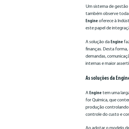
Um sistema de gestão 
também observe toda a
Engine
oferece à Indús
este papel de integraç
A solução da
Engine
faz
finanças. Desta forma,
demandas, comunicação 
internas e maior asser
As soluções da Engin
A
Engine
tem uma larga 
for Química, que cont
produção controlando 
controle do custo e c
Ao adotar o modelo de