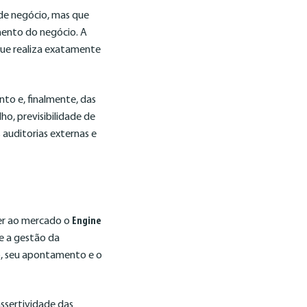
de negócio, mas que
mento do negócio. A
que realiza exatamente
to e, finalmente, das
o, previsibilidade de
 auditorias externas e
cer ao mercado o
Engine
e a gestão da
o, seu apontamento e o
ssertividade das