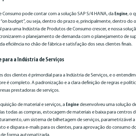
e Consumo pode contar com a solução SAP S/4 HANA, da
Engine
, o 
e “on budget”, ou seja, dentro do prazo e, principalmente, dentro do
 para uma Indústria de Produtos de Consumo crescer, e nossa soluç
sincronizarem o planejamento de demanda com o planejamento de su
 eficiência no chão de fábrica e satisfação dos seus clientes finais.
e para a Indústria de Serviços
s dos clientes é primordial para a Indústria de Serviços, e o entendi
e é completo. A padronização e a clara definição de regras e polí
resas prestadoras de serviços.
quisição de material e serviços, a
Engine
desenvolveu uma solução de
as todas as compras, estocagem de materiais e baixa para centros d
turamento, um sistema de bilhetagem de serviços, parametrizável a 
o e dispara e-mails para os clientes, para aprovação do consumo do
o de forma automatizada.