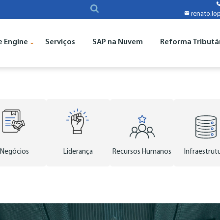
renato.lo
e Engine
Serviços
SAP na Nuvem
Reforma Tributá
Negócios
Liderança
Recursos Humanos
Infraestrut