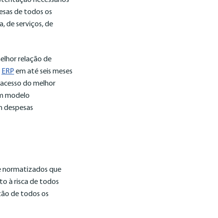
esas de todos os
a, de serviços, de
elhor relação de
o
ERP
em até seis meses
acesso do melhor
um modelo
em despesas
 e normatizados que
o à risca de todos
ção de todos os