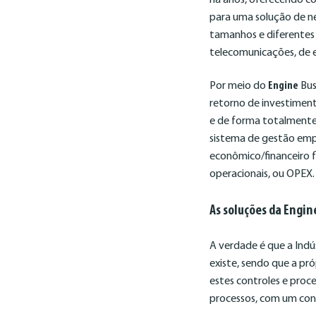
para uma solução de n
tamanhos e diferentes s
telecomunicações, de e
Por meio do
Engine
Bus
retorno de investimen
e de forma totalment
sistema de gestão emp
econômico/financeiro f
operacionais, ou OPEX
As soluções da Engin
A verdade é que a Ind
existe, sendo que a pr
estes controles e proc
processos, com um cont