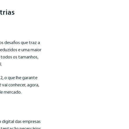
trias
s desafios que traz a
s reduzidos e uma maior
 todos os tamanhos,
l.
, o que lhe garante
ê vai conhecer, agora,
 de mercado.
digital das empresas
stentação necessários