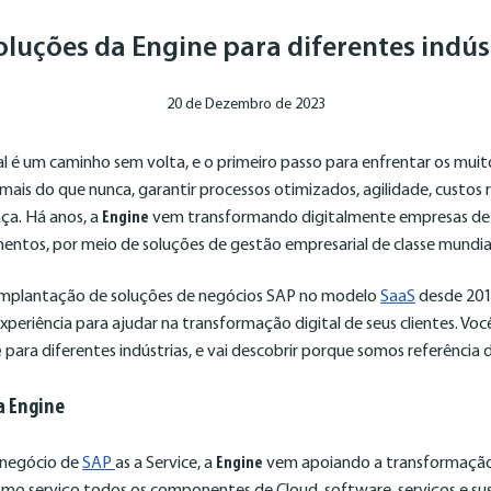
oluções da Engine para diferentes indús
20 de Dezembro de 2023
l é um caminho sem volta, e o primeiro passo para enfrentar os muito
o, mais do que nunca, garantir processos otimizados, agilidade, custo
ça. Há anos, a
Engine
vem transformando digitalmente empresas de
entos, por meio de soluções de gestão empresarial de classe mundia
 implantação de soluções de negócios SAP no modelo
SaaS
desde 2012
xperiência para ajudar na transformação digital de seus clientes. Voc
e
para diferentes indústrias, e vai descobrir porque somos referência
a Engine
 negócio de
SAP
as a Service, a
Engine
vem apoiando a transformação 
mo serviço todos os componentes de Cloud, software, serviços e su