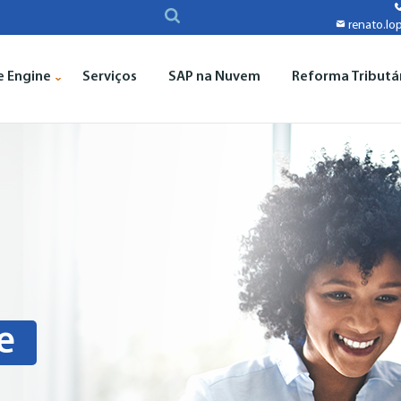
renato.lo
e Engine
Serviços
SAP na Nuvem
Reforma Tributá
e