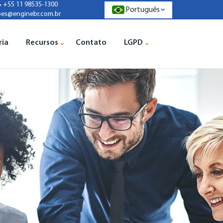
+55 11 98535-1300
Português
pes@enginebr.com.br
ria
Recursos
Contato
LGPD