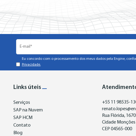
Eu concordo com o processamento dos meus dados pela Engine, confo
Privacidade.
Links úteis
Atendiment
+55 11 98535-13
Serviços
renato.lopes@en
SAP na Nuvem
Rua Flórida, 1670 
SAP HCM
Cidade Monções 
Contato
CEP 04565-000
Blog