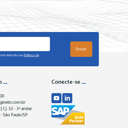
rme descrito na
Política de
o
Conecte-se
00
ginebr.com.br
| Cj. 32 - 3º andar
- São Paulo/SP