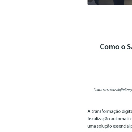
Como o SA
Com a crescente digitalizaç
A transformação digita
fiscalização automati
uma solução essencial