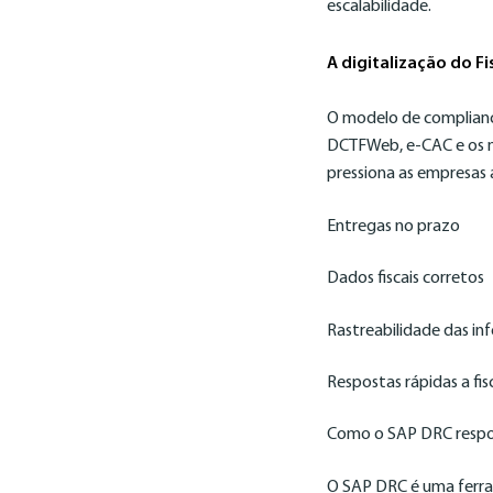
escalabilidade.
A digitalização do F
O modelo de compliance
DCTFWeb, e-CAC e os no
pressiona as empresas 
Entregas no prazo
Dados fiscais corretos
Rastreabilidade das i
Respostas rápidas a fis
Como o SAP DRC respon
O SAP DRC é uma ferram