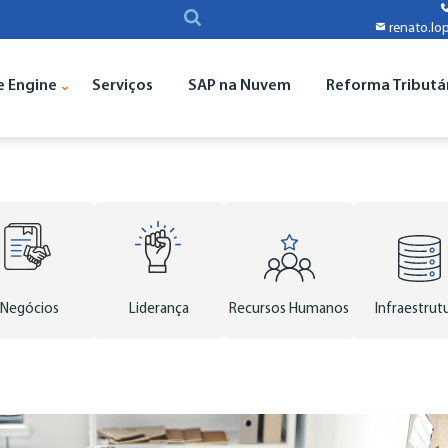
renato.lo
e Engine
Serviços
SAP na Nuvem
Reforma Tributá
Negócios
Liderança
Recursos Humanos
Infraestrut