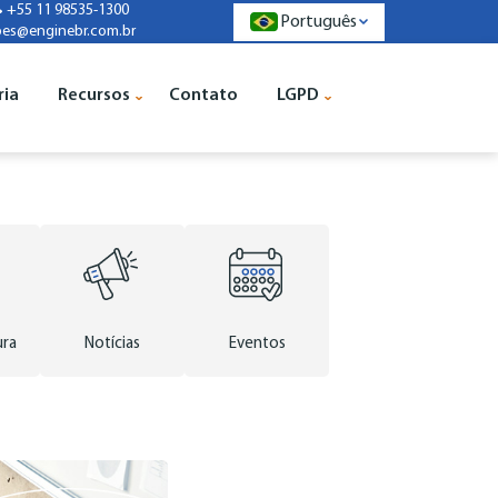
+55 11 98535-1300
Português
pes@enginebr.com.br
ria
Recursos
Contato
LGPD
ura
Notícias
Eventos