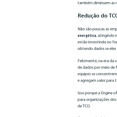
também diminuem as ne
Redução do TCO
Não são poucas as emp
energética
, atingindo
estão investindo no fo
obtendo dados se ele
Felizmente, na era da 
de dados por meio de f
equipes se concentrem
e agregam valor para t
Isso porque a Engine o
para organizações do
de TCO.