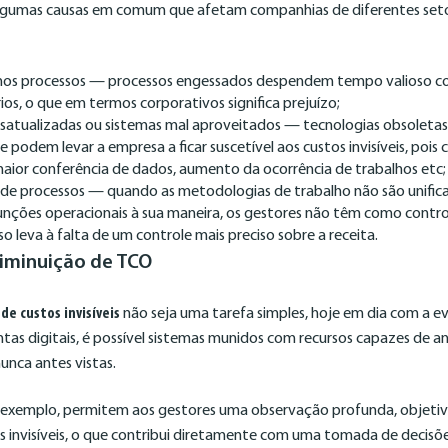
lgumas causas em comum que afetam companhias de diferentes set
 nos processos — processos engessados despendem tempo valioso c
os, o que em termos corporativos significa prejuízo;
satualizadas ou sistemas mal aproveitados — tecnologias obsoletas
 podem levar a empresa a ficar suscetível aos custos invisíveis, pois
maior conferência de dados, aumento da ocorrência de trabalhos etc;
 de processos — quando as metodologias de trabalho não são unifica
unções operacionais à sua maneira, os gestores não têm como contr
o leva à falta de um controle mais preciso sobre a receita.
diminuição de TCO
de custos invisíveis
não seja uma tarefa simples, hoje em dia com a ev
entas digitais, é possível sistemas munidos com recursos capazes de 
unca antes vistas.
r exemplo, permitem aos gestores uma observação profunda, objetiva 
os invisíveis, o que contribui diretamente com uma tomada de decisõ