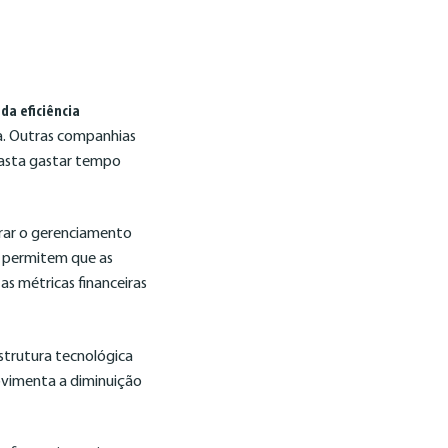
a eficiência
ia. Outras companhias
basta gastar tempo
horar o gerenciamento
e permitem que as
s métricas financeiras
strutura tecnológica
vimenta a diminuição