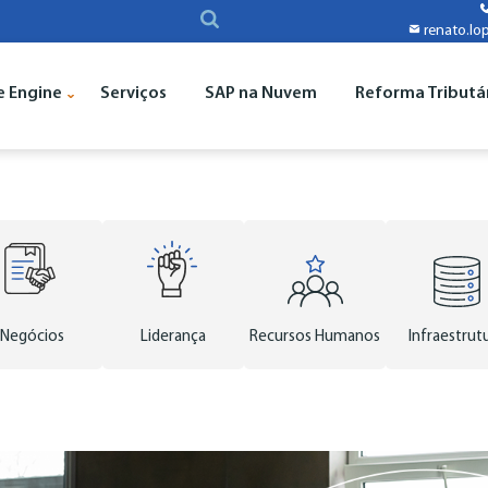
renato.lo
e Engine
Serviços
SAP na Nuvem
Reforma Tributá
Negócios
Liderança
Recursos Humanos
Infraestrut