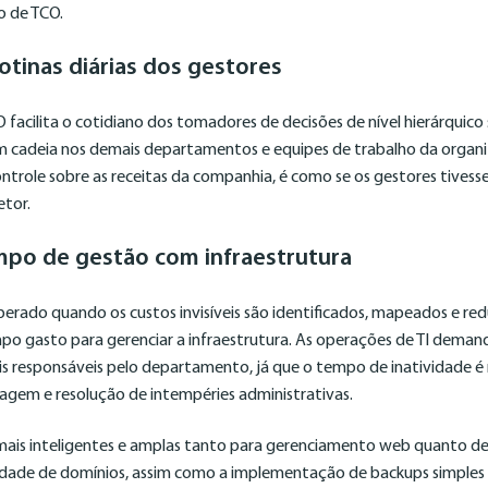
ão de TCO.
tinas diárias dos gestores
facilita o cotidiano dos tomadores de decisões de nível hierárquico
m cadeia nos demais departamentos e equipes de trabalho da organ
controle sobre as receitas da companhia, é como se os gestores tive
etor.
po de gestão com infraestrutura
perado quando os custos invisíveis são identificados, mapeados e red
o gasto para gerenciar a infraestrutura. As operações de TI dema
ais responsáveis pelo departamento, já que o tempo de inatividade é
iagem e resolução de intempéries administrativas.
mais inteligentes e amplas tanto para gerenciamento web quanto de
idade de domínios, assim como a implementação de backups simples