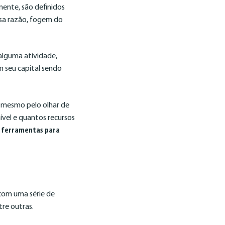
mente, são definidos
sa razão, fogem do
a alguma atividade,
 seu capital sendo
é mesmo pelo olhar de
ível e quantos recursos
m ferramentas para
com uma série de
re outras.