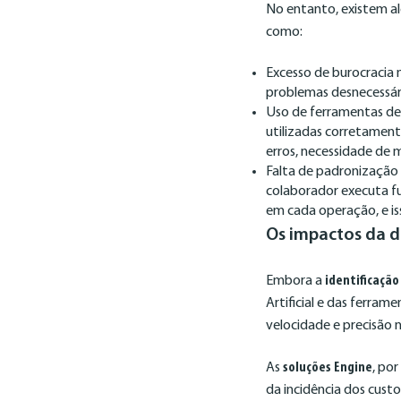
No entanto, existem a
como:
Excesso de burocracia
problemas desnecessári
Uso de ferramentas de
utilizadas corretamente
erros, necessidade de 
Falta de padronização
colaborador executa f
em cada operação, e iss
Os impactos da 
Embora a
identificação 
Artificial e das ferram
velocidade e precisão n
As
soluções Engine
, po
da incidência dos cust