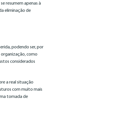
o se resumem apenas à
da eliminação de
rida, podendo ser, por
da organização, como
ustos considerados
re a real situação
futuros com muito mais
a uma tomada de