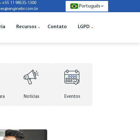
+55 11 98535-1300
Português
pes@enginebr.com.br
ria
Recursos
Contato
LGPD
ura
Notícias
Eventos