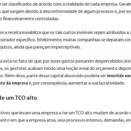
m ser classificados de acordo com a realidade de cada empresa. Geral
 que surgem devido à desconformidade de algum processo e, por es
o financeiramente controladas.
e a receita inviabiliza que os tais custos invisíveis sejam atribuídos 
orador específico. Infelizmente, muitas companhias se deparam com
ejuízos, ainda que pareçam imperceptíveis.
i está no fato de que, por esses gastos passarem despercebidos at
tes, os gestores acabam tendo uma noção irreal do orçamento dispon
. Além disso, parte desse capital absorvido poderia ser
investido e
nto da empresa
e, por consequência, aumentar a sua lucratividade.
 de um TCO alto
motivos que levam uma empresa a ter um TCO alto mudam de acordo 
ento em que a empresa atua, seus processos internos, demandas, ent