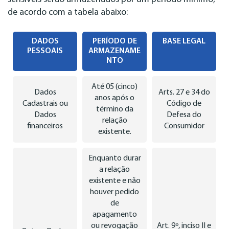
de acordo com a tabela abaixo:
DADOS
PERÍODO DE
BASE LEGAL
PESSOAIS
ARMAZENAME
NTO
Até 05 (cinco)
Dados
Arts. 27 e 34 do
anos após o
Cadastrais ou
Código de
término da
Dados
Defesa do
relação
financeiros
Consumidor
existente.
Enquanto durar
a relação
existente e não
houver pedido
de
apagamento
ou revogação
Art. 9º, inciso II e