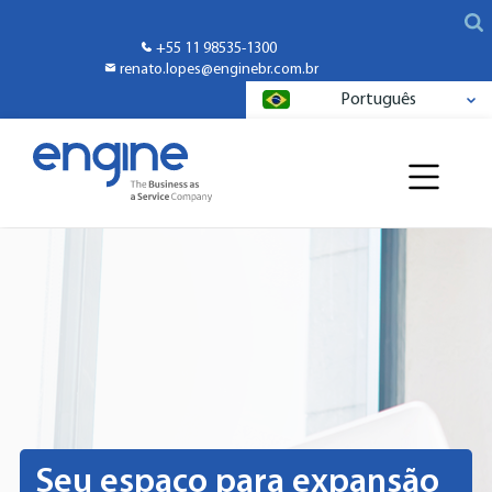
+55 11 98535-1300
renato.lopes@enginebr.com.br
Português
Seu espaço para expansão